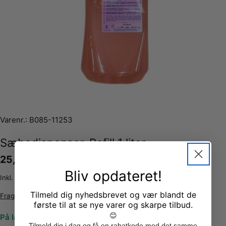
Varenr.:
B085-11253
Sæbedispenser. Refill 1 liter.
Normalpris
25,00 DKK
Ekskl. moms
Bliv opdateret!
Inkl. moms 31,25 kr
Tilmeld dig nyhedsbrevet og vær blandt de
Fragt
beregnes ved kassen.
første til at se nye varer og skarpe tilbud.
😊
På lager
Tilmeld dig i dag og få en rabatkode med det samme