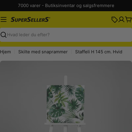
Spring
7000 varer - Butiksinventar og salgsfremmere
til
indhold
K
Søg
Hjem
Skilte med snaprammer
Staffeli H 145 cm. Hvid
Spring
til
produktinformation
Åbn medie 0 i modal