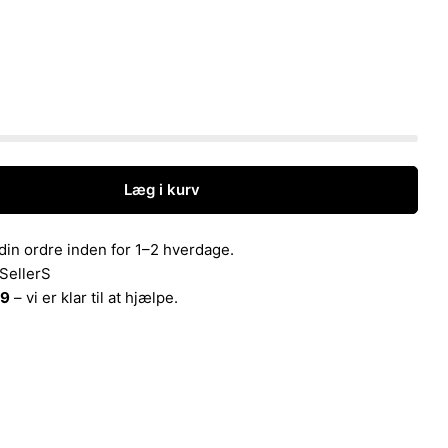
Læg i kurv
mykkehånd. Dame. H30cm. Sort Flock
for Smykkehånd. Dame. H30cm. Sort Flock
i din ordre inden for 1–2 hverdage.
rSellerS
99
– vi er klar til at hjælpe.