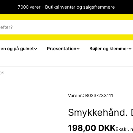
7000 varer - Butiksinventar og salgsfremmere
ken og på gulvet
Præsentation
Bøjler og klemmer
ck
Varenr.:
B023-233111
Smykkehånd. 
Normalpris
198,00 DKK
Ekskl.