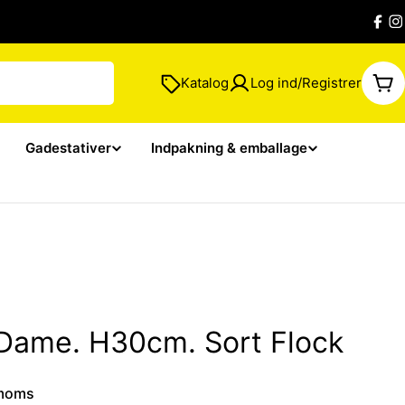
Fac
I
Katalog
Log ind/Registrer
Kur
Gadestativer
Indpakning & emballage
Dame. H30cm. Sort Flock
 moms