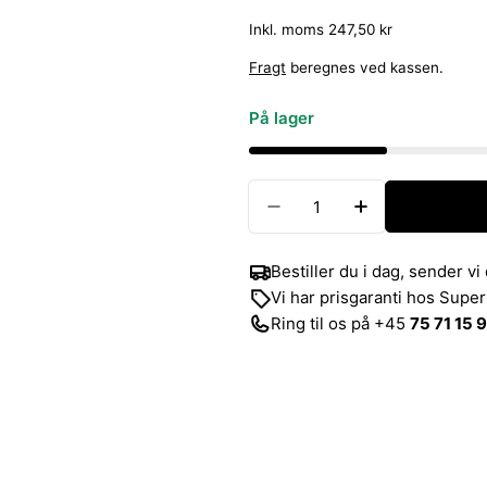
Inkl. moms 247,50 kr
Fragt
beregnes ved kassen.
På lager
Antal
Formindsk antal for S
Forøg antal 
Bestiller du i dag, sender v
Vi har prisgaranti hos Supe
Ring til os på +45
75 71 15 