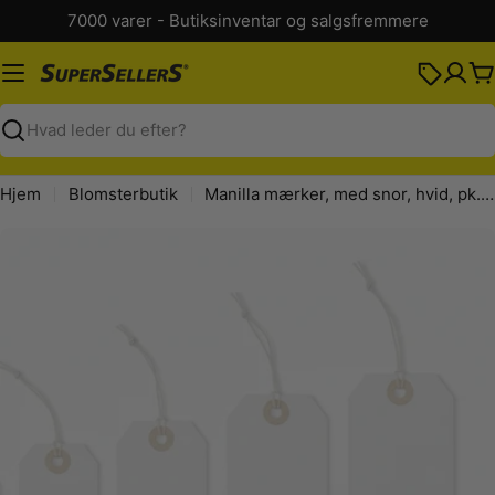
Spring
7000 varer - Butiksinventar og salgsfremmere
til
indhold
K
Søg
Hjem
Blomsterbutik
Manilla mærker, med snor, hvid, pk. med 1000 stk., 60 x 120 mm
Spring
til
produktinformation
Åbn medie 0 i modal