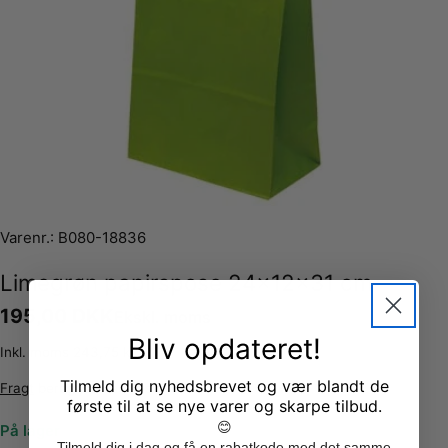
Varenr.:
B080-18836
Limegrøn papirspose 24x12x31 cm
Normalpris
195,00 DKK
Ekskl. moms
Bliv opdateret!
Inkl. moms 243,75 kr
Tilmeld dig nyhedsbrevet og vær blandt de
Fragt
beregnes ved kassen.
første til at se nye varer og skarpe tilbud.
😊
På lager
Tilmeld dig i dag og få en rabatkode med det samme