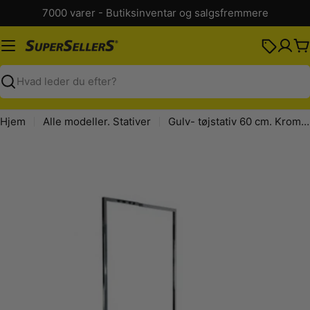
Spring
7000 varer - Butiksinventar og salgsfremmere
til
indhold
K
Søg
Hjem
Alle modeller. Stativer
Gulv- tøjstativ 60 cm. Krom. B-MT
Spring
til
produktinformation
Åbn medie 0 i modal