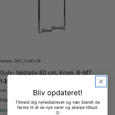
Varenr.:
BST_12.60-CR
Gulv- tøjstativ 60 cm. Krom. B-MT
Normalpris
1.250,00 DKK
Ekskl. moms
Bliv opdateret!
Inkl. moms 1.562,50 kr
Fragt
beregnes ved kassen.
Tilmeld dig nyhedsbrevet og vær blandt de
første til at se nye varer og skarpe tilbud.
På lager
😊