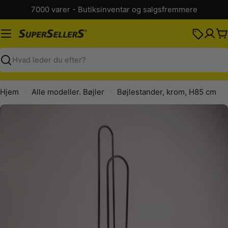
Spring
7000 varer - Butiksinventar og salgsfremmere
til
indhold
K
Søg
Hjem
Alle modeller. Bøjler
Bøjlestander, krom, H85 cm
Spring
til
produktinformation
Åbn medie 0 i modal