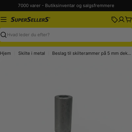
Spring
7000 varer - Butiksinventar og salgsfremmere
til
indhold
K
Søg
Hjem
Skilte i metal
Beslag til skilterammer på 5 mm deko- og bøjlestang, galvaniseret
Spring
til
produktinformation
Åbn medie 0 i modal