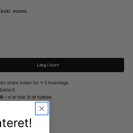
Ekskl. moms
Læg i kurv
uminiumbøjle, kraftig med stang og med hak, sort, 4
or Aluminiumbøjle, kraftig med stang og med hak, sor
i din ordre inden for 1–2 hverdage.
rSellerS
99
– vi er klar til at hjælpe.
teret!