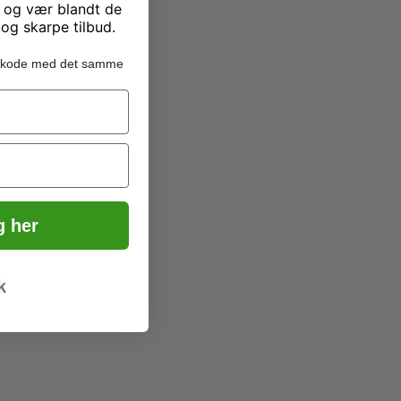
 og vær blandt de
 og skarpe tilbud.
batkode med det samme
g her
k