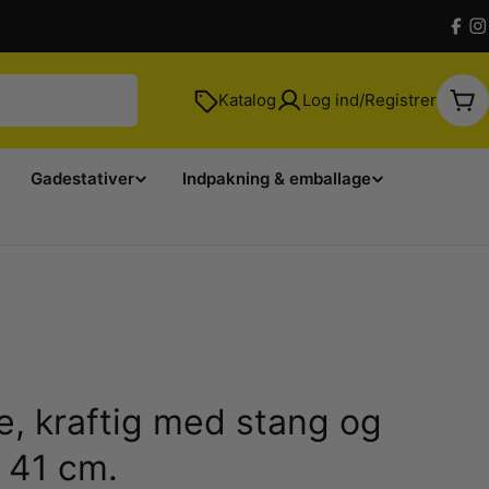
Fac
I
Katalog
Log ind/Registrer
Kur
Gadestativer
Indpakning & emballage
e, kraftig med stang og
 41 cm.