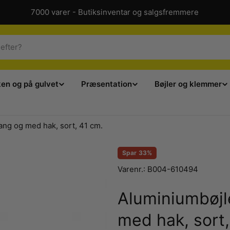
7000 varer - Butiksinventar og salgsfremmere
ken og på gulvet
Præsentation
Bøjler og klemmer
ang og med hak, sort, 41 cm.
Spar
33%
Varenr.:
B004-610494
Aluminiumbøjl
med hak, sort,