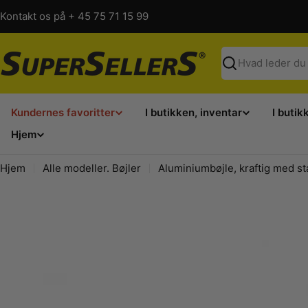
Spring
Kontakt os på + 45 75 71 15 99
til
indhold
Søg
Kundernes favoritter
I butikken, inventar
I butik
Hjem
Hjem
Alle modeller. Bøjler
Aluminiumbøjle, kraftig med st
Spring
til
produktinformation