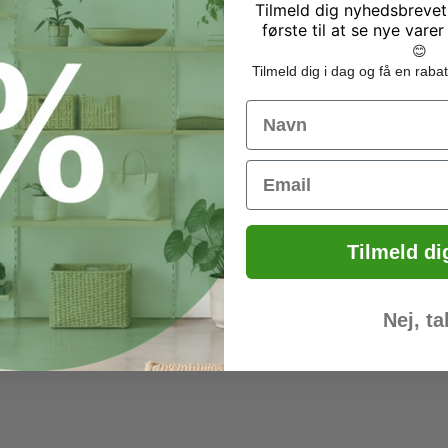
Tilmeld dig nyhedsbrevet
første til at se nye varer
😊
Tilmeld dig i dag og få en ra
Name
Email
ket med 100 stk. Prisen vist
Tilmeld di
Nej, ta