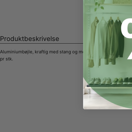
Produktbeskrivelse
Aluminiumbøjle, kraftig med stang og med hak. Sort, 41 cm. Pak
pr stk.