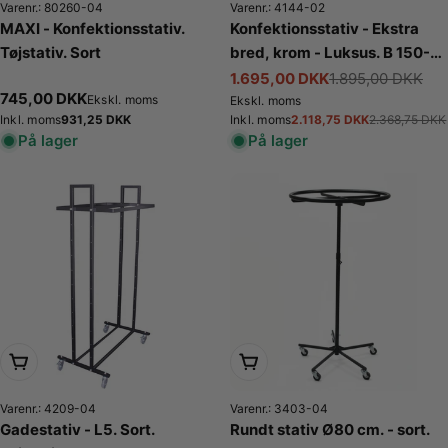
Varenr.: 80260-04
Varenr.: 4144-02
MAXI - Konfektionsstativ.
Konfektionsstativ - Ekstra
Tøjstativ. Sort
bred, krom - Luksus. B 150-
210(bøjleudtræk) x H130-200
1.695,00 DKK
1.895,00 DKK
Tilbudspris
Normalpris
Normalpris
745,00 DKK
cm.
Ekskl. moms
Ekskl. moms
Normalpris
931,25 DKK
2.118,75 DKK
Inkl. moms
Inkl. moms
2.368,75 DKK
Tilbudspris
Normalpris
På lager
På lager
Læg i kurv
Læg i kurv
Varenr.: 4209-04
Varenr.: 3403-04
Gadestativ - L5. Sort.
Rundt stativ Ø80 cm. - sort.