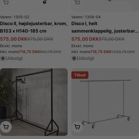
Udsolgt
Udsolgt
Varenr.: 1305-02
Varenr.: 1306-04
Disco II, højdejusterbar, krom,
Disco I, helt
B153 x H140-185 cm
sammenklappelig, justerbar,
sort krom, B128-188 x H145-
575,00 DKK
675,00 DKK
575,00 DKK
875,00 DKK
Tilbudspris
Normalpris
Tilbudspris
Normalpris
170 cm
Ekskl. moms
Ekskl. moms
718,75 DKK
718,75 DKK
Inkl. moms
843,75 DKK
Inkl. moms
1.093,75 DKK
Tilbudspris
Normalpris
Tilbudspris
Normalpris
Udsolgt
Udsolgt
Tilbud
Læg i kurv
Læg i kurv