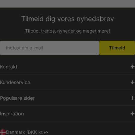
Tilmeld dig vores nyhedsbrev
Tilbud, trends, nyheder og meget mere!
E-
Tilmeld
mail
Kontakt
Kundeservice
Populære sider
Inspiration
L
Danmark (DKK kr.)