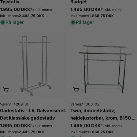
Tøjstativ
Budget
Normalpris
1.995,00 DKK
Normalpris
1.495,00 DKK
Ekskl. moms
Ekskl. moms
Normalpris
2.493,75 DKK
Normalpris
1.868,75 DKK
Inkl. moms
Inkl. moms
På lager
På lager
Læg i kurv
Læg i kurv
Varenr.: 4209-61
Varenr.: 1303-02
Gadestativ - L5. Galvaniseret.
Twin, dobbeltstativ,
Det klassiske gadestativ
højdejusterbar, krom, B150 x
H122-170 cm
Normalpris
1.995,00 DKK
Normalpris
1.495,00 DKK
Ekskl. moms
Ekskl. moms
Normalpris
2.493,75 DKK
Normalpris
1.868,75 DKK
Inkl. moms
Inkl. moms