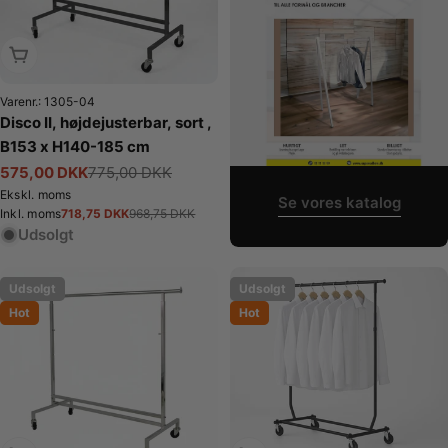
Udsolgt
Varenr.: 1305-04
Disco II, højdejusterbar, sort ,
B153 x H140-185 cm
575,00 DKK
775,00 DKK
Tilbudspris
Normalpris
Ekskl. moms
Se vores katalog
718,75 DKK
Inkl. moms
968,75 DKK
Tilbudspris
Normalpris
Udsolgt
Udsolgt
Udsolgt
Hot
Hot