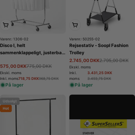
o
n
:
Læg i kurv
Læg i kurv
Varenr.: 1306-02
Varenr.: 50255-02
Disco I, helt
Rejsestativ - Soopl Fashion
sammenklappeligt, justerbar,
Trolley
krom, B128-188 x H145-170
2.745,00 DKK
2.795,00 DKK
Tilbudspris
Normalpris
575,00 DKK
775,00 DKK
cm
Tilbudspris
Normalpris
Ekskl. moms
3.431,25 DKK
Ekskl. moms
Inkl.
Tilbudspris
Normalpris
718,75 DKK
3.493,75 DKK
Inkl. moms
968,75 DKK
moms
Tilbudspris
Normalpris
På lager
På lager
Udsolgt
Hot