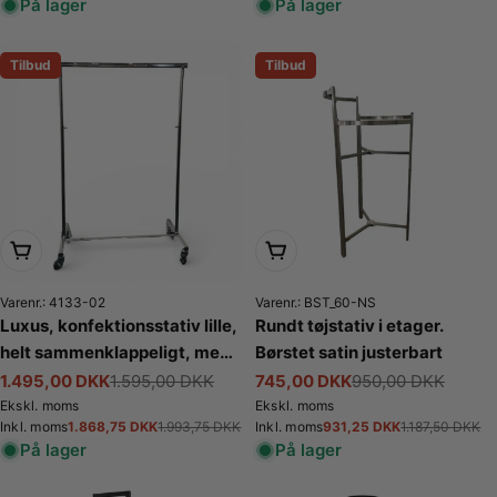
På lager
På lager
Tilbud
Tilbud
Læg i kurv
Læg i kurv
Varenr.: 4133-02
Varenr.: BST_60-NS
Luxus, konfektionsstativ lille,
Rundt tøjstativ i etager.
helt sammenklappeligt, med
Børstet satin justerbart
gummihjul, justerbar, krom,
1.495,00 DKK
1.595,00 DKK
745,00 DKK
950,00 DKK
Tilbudspris
Normalpris
Tilbudspris
Normalpris
B100-161 x H121-191 cm
Ekskl. moms
Ekskl. moms
1.868,75 DKK
931,25 DKK
Inkl. moms
1.993,75 DKK
Inkl. moms
1.187,50 DKK
Tilbudspris
Normalpris
Tilbudspris
Normalpris
På lager
På lager