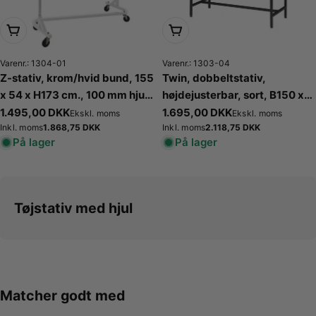
Læg i kurv
Læg i kurv
Varenr.: 1304-01
Varenr.: 1303-04
Z-stativ, krom/hvid bund, 155
Twin, dobbeltstativ,
x 54 x H173 cm., 100 mm hjul i
højdejusterbar, sort, B150 x
hård plast
H122-170 cm
Normalpris
1.495,00 DKK
Normalpris
1.695,00 DKK
Ekskl. moms
Ekskl. moms
Normalpris
1.868,75 DKK
Normalpris
2.118,75 DKK
Inkl. moms
Inkl. moms
På lager
På lager
Tøjstativ med hjul
Matcher godt med