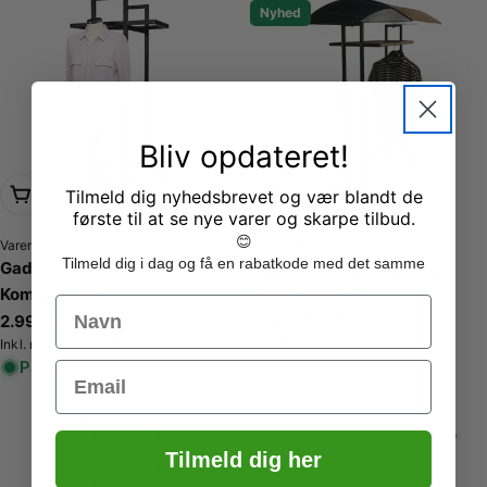
Nyhed
Bliv opdateret!
Læg i kurv
Læg i kurv
Tilmeld dig nyhedsbrevet og vær blandt de
første til at se nye varer og skarpe tilbud.
😊
Varenr.: 4187-04-D
Varenr.: 4208-04
Tilmeld dig i dag og få en rabatkode med det samme
Gadestativ m/ Damegine - L5.
Gadestativ - L5 med tag.
Komplet, sort
Sort. Tøjstativ
Name
Normalpris
2.995,00 DKK
Normalpris
3.495,00 DKK
Ekskl. moms
Ekskl. moms
Normalpris
3.743,75 DKK
Normalpris
4.368,75 DKK
Inkl. moms
Inkl. moms
På lager
På lager
Email
Udsolgt
Tilmeld dig her