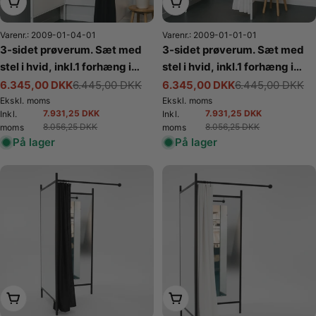
Læg i kurv
Læg i kurv
Varenr.: 2009-01-04-01
Varenr.: 2009-01-01-01
3-sidet prøverum. Sæt med
3-sidet prøverum. Sæt med
stel i hvid, inkl.1 forhæng i
stel i hvid, inkl.1 forhæng i
sort, plade i hvid. B 100 x
hvid, plade i hvid. B 100 x
6.345,00 DKK
6.445,00 DKK
6.345,00 DKK
6.445,00 DKK
Tilbudspris
Normalpris
Tilbudspris
Normalpris
D100 x H 210 cm.
D100 x H 210 cm.
Ekskl. moms
Ekskl. moms
7.931,25 DKK
7.931,25 DKK
Inkl.
Inkl.
Tilbudspris
Normalpris
Tilbudspris
Normalpris
8.056,25 DKK
8.056,25 DKK
moms
moms
På lager
På lager
Læg i kurv
Læg i kurv