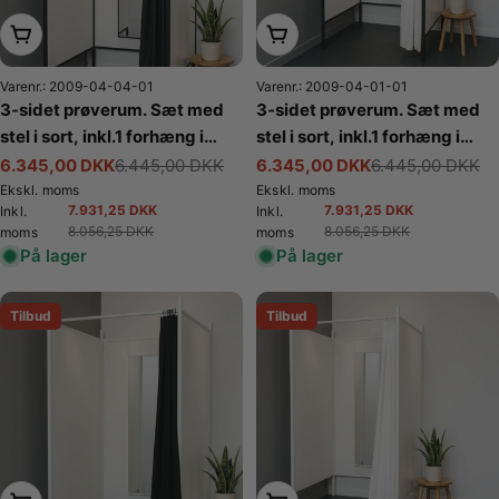
Læg i kurv
Læg i kurv
Varenr.: 2009-04-04-01
Varenr.: 2009-04-01-01
3-sidet prøverum. Sæt med
3-sidet prøverum. Sæt med
stel i sort, inkl.1 forhæng i
stel i sort, inkl.1 forhæng i
sort, plade i hvid. B 100 x
hvid, plade i hvid. B 100 x
6.345,00 DKK
6.445,00 DKK
6.345,00 DKK
6.445,00 DKK
Tilbudspris
Normalpris
Tilbudspris
Normalpris
D100 x H 210 cm.
D100 x H 210 cm.
Ekskl. moms
Ekskl. moms
7.931,25 DKK
7.931,25 DKK
Inkl.
Inkl.
Tilbudspris
Normalpris
Tilbudspris
Normalpris
8.056,25 DKK
8.056,25 DKK
moms
moms
På lager
På lager
Tilbud
Tilbud