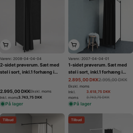
Læg i kurv
Læg i kurv
Varenr.: 2008-04-04-04
Varenr.: 2007-04-04-01
2-sidet prøverum. Sæt med
1-sidet prøverum. Sæt med
stel i sort, inkl.1 forhæng i
stel i sort, inkl.1 forhæng i
sort, stofsider i sort. B 100 x
sort, plade i hvid. B 100 x
2.895,00 DKK
2.995,00 DKK
Tilbudspris
Normalpris
D100 x H 210 cm.
D100 x H 210 cm.
Ekskl. moms
Normalpris
2.995,00 DKK
Ekskl. moms
3.618,75 DKK
Inkl.
Tilbudspris
Normalpris
Normalpris
3.743,75 DKK
3.743,75 DKK
Inkl. moms
moms
På lager
På lager
Tilbud
Tilbud