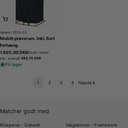
Læg i kurv
Varenr.: 2010-02
Mobilt prøverum. Inkl. Sort
forhæng
Normalpris
1.995,00 DKK
Ekskl. moms
Normalpris
2.493,75 DKK
Inkl. moms
På lager
1
2
3
4
Næste
Matcher godt med
Rillepanel - Slatwall
Vægskinner - Framework