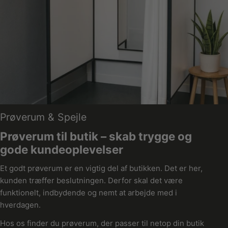
K
Prøverum & Spejle
o
Prøverum til butik – skab trygge og
l
gode kundeoplevelser
l
e
Et godt prøverum er en vigtig del af butikken. Det er her,
kunden træffer beslutningen. Derfor skal det være
k
funktionelt, indbydende og nemt at arbejde med i
t
hverdagen.
i
o
Hos os finder du prøverum, der passer til netop din butik