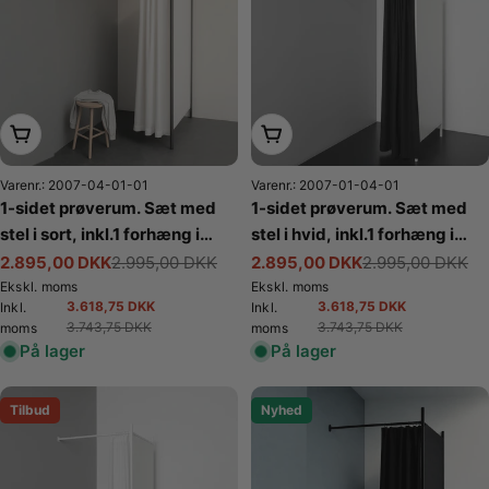
Læg i kurv
Læg i kurv
Varenr.: 2007-04-01-01
Varenr.: 2007-01-04-01
1-sidet prøverum. Sæt med
1-sidet prøverum. Sæt med
stel i sort, inkl.1 forhæng i
stel i hvid, inkl.1 forhæng i
hvid, plade i hvid. B 100 x
sort, plade i hvid. B 100 x
2.895,00 DKK
2.995,00 DKK
2.895,00 DKK
2.995,00 DKK
Tilbudspris
Normalpris
Tilbudspris
Normalpris
D100 x H 210 cm.
D100 x H 210 cm.
Ekskl. moms
Ekskl. moms
3.618,75 DKK
3.618,75 DKK
Inkl.
Inkl.
Tilbudspris
Normalpris
Tilbudspris
Normalpris
3.743,75 DKK
3.743,75 DKK
moms
moms
På lager
På lager
Tilbud
Nyhed