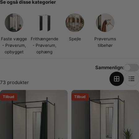
Se også disse kategorier
Faste vægge
Frithængende
Spejle
Prøverums
- Prøverum,
- Prøverum,
tilbehør
opbygget
ophæng
Sammenlign:
73 produkter
Tilbud
Tilbud