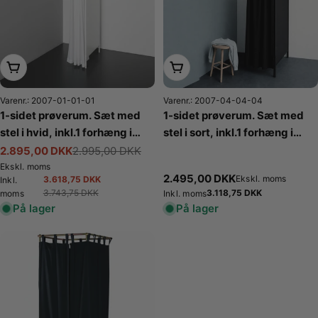
Læg i kurv
Læg i kurv
Varenr.: 2007-01-01-01
Varenr.: 2007-04-04-04
1-sidet prøverum. Sæt med
1-sidet prøverum. Sæt med
stel i hvid, inkl.1 forhæng i
stel i sort, inkl.1 forhæng i
hvid, plade i hvid. B 100 x
sort, stofsider i sort. B 100 x
2.895,00 DKK
2.995,00 DKK
Tilbudspris
Normalpris
D100 x H 210 cm.
D100 x H 210 cm.
Ekskl. moms
Normalpris
2.495,00 DKK
Ekskl. moms
3.618,75 DKK
Inkl.
Tilbudspris
Normalpris
3.743,75 DKK
Normalpris
3.118,75 DKK
moms
Inkl. moms
På lager
På lager