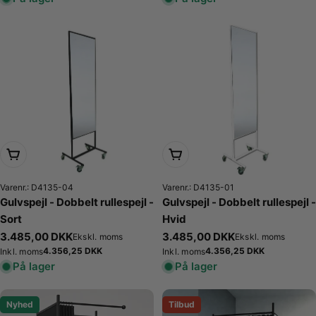
Læg i kurv
Læg i kurv
Varenr.: D4135-04
Varenr.: D4135-01
Gulvspejl - Dobbelt rullespejl -
Gulvspejl - Dobbelt rullespejl -
Sort
Hvid
Normalpris
3.485,00 DKK
Normalpris
3.485,00 DKK
Ekskl. moms
Ekskl. moms
Normalpris
4.356,25 DKK
Normalpris
4.356,25 DKK
Inkl. moms
Inkl. moms
På lager
På lager
Nyhed
Tilbud