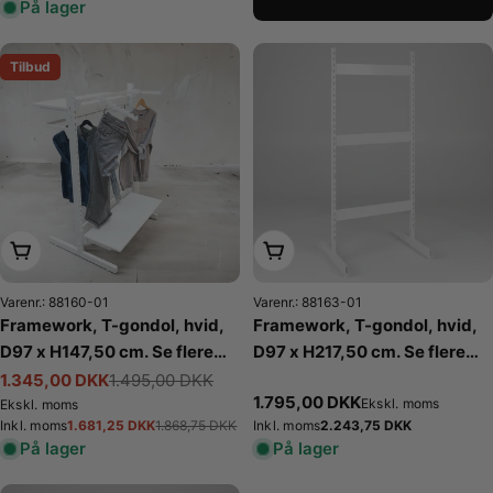
På lager
Tilbud
Læg i kurv
Læg i kurv
Varenr.: 88160-01
Varenr.: 88163-01
Framework, T-gondol, hvid,
Framework, T-gondol, hvid,
D97 x H147,50 cm. Se flere
D97 x H217,50 cm. Se flere
farver
farver
1.345,00 DKK
1.495,00 DKK
Tilbudspris
Normalpris
Normalpris
1.795,00 DKK
Ekskl. moms
Ekskl. moms
1.681,25 DKK
Normalpris
2.243,75 DKK
Inkl. moms
1.868,75 DKK
Inkl. moms
Tilbudspris
Normalpris
På lager
På lager