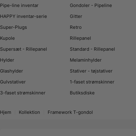
Pipe-line inventar
Gondoler - Pipeline
Kort sagt
T-gondol med display på begge sider
HAPPY inventar-serie
Gitter
Ideel til midtergulv og kampagner
Super-Plugs
Retro
Fleksibel opsætning med Framework tilbehør
Stabil løsning til daglig brug
Kupole
Rillepanel
Supersæt - Rillepanel
Standard - Rillepanel
Hylder
Melaminhylder
Glashylder
Stativer - tøjstativer
Gulvstativer
1-faset strømskinner
3-faset strømskinner
Butiksdiske
Hjem
Kollektion
Framework T-gondol