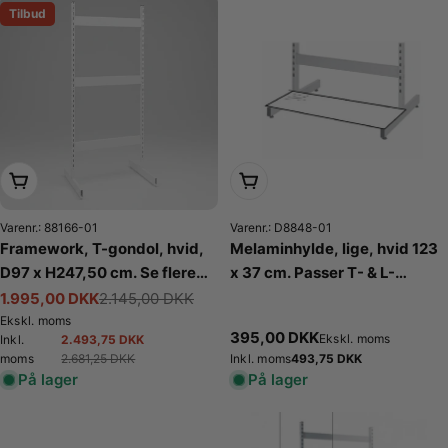
Tilbud
Læg i kurv
Læg i kurv
Varenr.: 88166-01
Varenr.: D8848-01
Framework, T-gondol, hvid,
Melaminhylde, lige, hvid 123
D97 x H247,50 cm. Se flere
x 37 cm. Passer T- & L-
farver
gondol. Bundhylde
1.995,00 DKK
2.145,00 DKK
Tilbudspris
Normalpris
Ekskl. moms
Normalpris
395,00 DKK
Ekskl. moms
2.493,75 DKK
Inkl.
Tilbudspris
Normalpris
2.681,25 DKK
Normalpris
493,75 DKK
moms
Inkl. moms
På lager
På lager