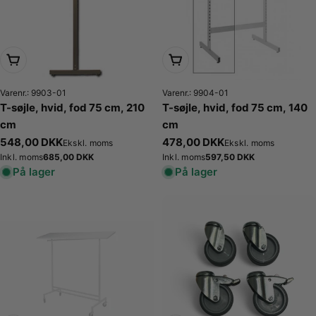
Læg i kurv
Læg i kurv
Varenr.: 9903-01
Varenr.: 9904-01
T-søjle, hvid, fod 75 cm, 210
T-søjle, hvid, fod 75 cm, 140
cm
cm
Normalpris
548,00 DKK
Normalpris
478,00 DKK
Ekskl. moms
Ekskl. moms
Normalpris
685,00 DKK
Normalpris
597,50 DKK
Inkl. moms
Inkl. moms
På lager
På lager