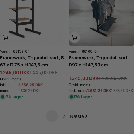
Læg i kurv
Læg i kurv
Varenr.: 88159-04
Varenr.: 88160-04
Framework, T-gondol, sort, B
Framework, T-gondol, sort,
67 x D 75 x H 147,5 cm.
D97 x H147,50 cm
1.245,00 DKK
1.445,00 DKK
Tilbudspris
Normalpris
1.345,00 DKK
1.495,00 DKK
Tilbudspris
Normalpris
Ekskl. moms
1.556,25 DKK
Inkl.
Ekskl. moms
Tilbudspris
Normalpris
1.806,25 DKK
1.681,25 DKK
moms
Inkl. moms
1.868,75 DKK
Tilbudspris
Normalpris
På lager
På lager
1
2
Næste