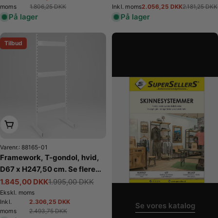
Tilbudspris
Normalpris
1.806,25 DKK
2.056,25 DKK
moms
Inkl. moms
2.181,25 DKK
Tilbudspris
Normalpris
På lager
På lager
Tilbud
Læg i kurv
Varenr.: 88165-01
Framework, T-gondol, hvid,
D67 x H247,50 cm. Se flere
farver
1.845,00 DKK
1.995,00 DKK
Tilbudspris
Normalpris
Ekskl. moms
2.306,25 DKK
Inkl.
Se vores katalog
Tilbudspris
Normalpris
2.493,75 DKK
moms