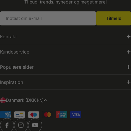
Tilbud, trends, nyheder og meget mere!
E-
Tilmeld
mail
Kontakt
Kundeservice
Populære sider
Inspiration
L
Danmark (DKK kr.)
a
n
Betalingsmetoder
d
Facebook
Instagram
YouTube
/