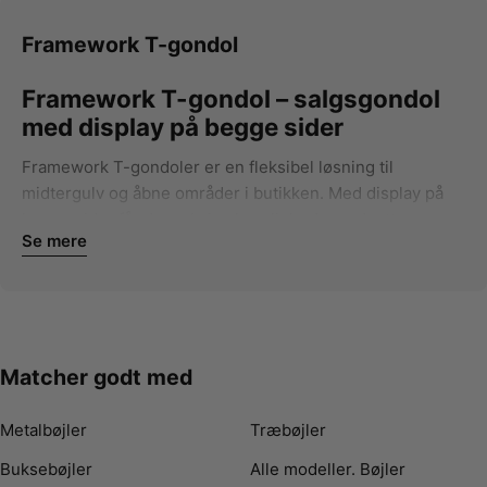
Framework T-gondol
Framework T-gondol – salgsgondol
med display på begge sider
Framework T-gondoler er en fleksibel løsning til
midtergulv og åbne områder i butikken. Med display på
begge sider får du maksimal synlighed og udnytter
Se mere
pladsen bedre.
Display på to sider – mere synlighed
T-gondolen er ideel til placering frit i butikken:
Salg fra begge sider
Matcher godt med
God til kampagner og sæsonvarer
Skaber flow og bevægelse i butikken
Metalbøjler
Træbøjler
Det er en klassisk løsning til at løfte salget på gulvet.
Buksebøjler
Alle modeller. Bøjler