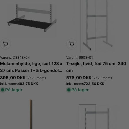
Læg i kurv
Læg i kurv
Varenr.: D8848-04
Varenr.: 9908-01
Melaminhylde, lige, sort 123 x
T-søjle, hvid, fod 75 cm, 240
37 cm. Passer T- & L-gondol.
cm
Bundhylde
Normalpris
395,00 DKK
Normalpris
578,00 DKK
Ekskl. moms
Ekskl. moms
Normalpris
493,75 DKK
Normalpris
722,50 DKK
Inkl. moms
Inkl. moms
På lager
På lager