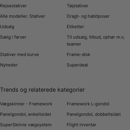
Fleksibel opbygning med Framework
Rejsestativer
Tøjstativer
Som en del af Framework-systemet kan gondolen
Alle modeller. Stativer
Dragt- og habitposer
tilpasses:
Udsalg
Etiketter
Kroge, hylder og stænger
Sælg i farver
Til udsalg, tilbud, ophør m.v,
Nem ændring af opsætning
teamer
Kan udbygges efter behov
Stativer med kurve
Frame-disk
Så du kan tilpasse den til både tøj, sko og accessories.
Nyheder
Superdeal
Stabil og klar til daglig brug
T-gondolen er bygget til drift:
Solid konstruktion
Trends og relaterede kategorier
Velegnet til høj belastning
Let at arbejde med i hverdagen
Vægskinner - Framework
Framework L-gondol
Velegnet til mange varetyper
Panelgondol, enkeltsidet
Panelgondol, dobbeltsidet
Tøj og kollektioner
Kampagnevarer
SuperSkinne vægsystem
Flight inventar
Accessories og mindre produkter