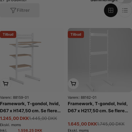
o
n
Filtrer
:
Tilbud
Tilbud
Læg i kurv
Læg i kurv
Varenr.: 88159-01
Varenr.: 88162-01
Framework, T-gondol, hvid,
Framework, T-gondol, hvid,
D67 x H147,50 cm. Se flere
D67 x H217,50 cm. Se flere
farver
farver
1.245,00 DKK
1.445,00 DKK
Tilbudspris
Normalpris
1.645,00 DKK
1.745,00 DKK
Tilbudspris
Normalpris
Ekskl. moms
1.556,25 DKK
Inkl.
Ekskl. moms