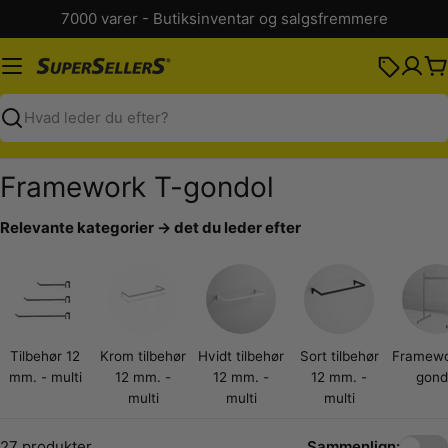
Spring
7000 varer - Butiksinventar og salgsfremmere
til
indhold
K
Søg
K
Framework T-gondol
o
Relevante kategorier → det du leder efter
l
l
e
k
Tilbehør 12
Krom tilbehør
Hvidt tilbehør
Sort tilbehør
Framewo
t
mm. - multi
12 mm. -
12 mm. -
12 mm. -
gond
multi
multi
multi
i
27 produkter
Sammenlign: