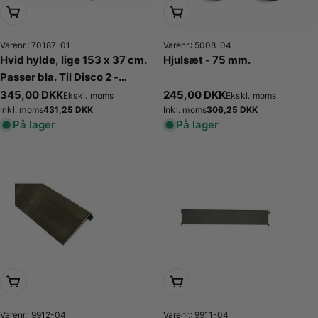
Læg i kurv
Læg i kurv
Varenr.: 70187-01
Varenr.: 5008-04
Hvid hylde, lige 153 x 37 cm.
Hjulsæt - 75 mm.
Passer bla. Til Disco 2 -
tophylde
Normalpris
345,00 DKK
Normalpris
245,00 DKK
Ekskl. moms
Ekskl. moms
Normalpris
431,25 DKK
Normalpris
306,25 DKK
Inkl. moms
Inkl. moms
På lager
På lager
Læg i kurv
Vælg muligheder
Varenr.: 9912-04
Varenr.: 9911-04