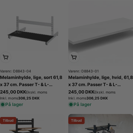
Læg i kurv
Læg i kurv
Varenr.: D8843-04
Varenr.: D8843-01
Melaminhylde, lige, sort 61,8
Melaminhylde, lige, hvid, 61,8
x 37 cm. Passer T- & L-
x 37 cm. Passer T- & L-
gondol. Bundhylde
gondol. Bundhylde
Normalpris
245,00 DKK
Normalpris
245,00 DKK
Ekskl. moms
Ekskl. moms
Normalpris
306,25 DKK
Normalpris
306,25 DKK
Inkl. moms
Inkl. moms
På lager
På lager
Tilbud
Tilbud