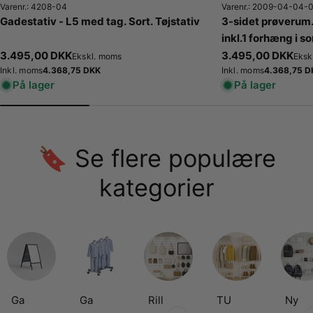
Varenr.: 4208-04
Varenr.: 2009-04-04-
Gadestativ - L5 med tag. Sort. Tøjstativ
3-sidet prøverum. 
inkl.1 forhæng i sor
x D100 x H 210 cm
Normalpris
3.495,00 DKK
Normalpris
3.495,00 DKK
Ekskl. moms
Eksk
Normalpris
4.368,75 DKK
Normalpr
4.368,75 D
Inkl. moms
Inkl. moms
På lager
På lager
🔖 Se flere populære
kategorier
Ga
Ga
Rill
TU
Ny