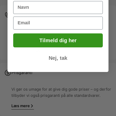
Name
Kundeservice
Email
Ring eller
skriv
endelig,
hvis du har spørgsmål. Vi tilbyder dansk support på
Tilmeld dig her
både mail og telefon:
+45
75 71 15 99.
Nej, tak
Prisgaranti
Vi gør os umage for at give dig gode priser – og derfor
tilbyder vi også prisgaranti på alle standardvarer.
Læs mere