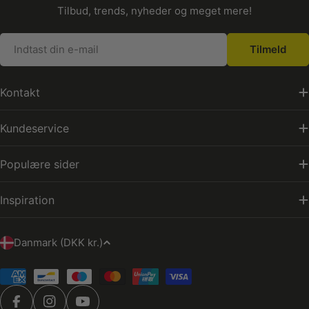
Tilbud, trends, nyheder og meget mere!
E-
Tilmeld
mail
Kontakt
Kundeservice
Populære sider
Inspiration
L
Danmark (DKK kr.)
a
n
Betalingsmetoder
d