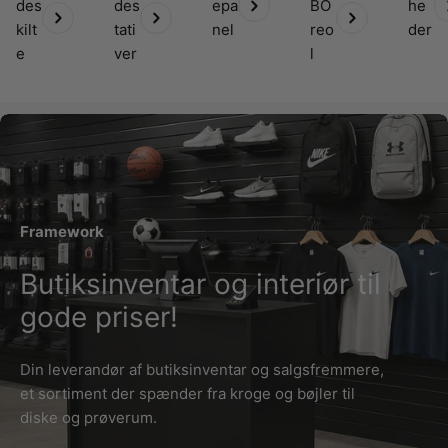
des
des
epa
BO
he
kilt
tati
nel
reo
der
e
ver
l
Framework
Butiksinventar og interiør til
gode priser!
Din leverandør af butiksinventar og salgsfremmere,
et sortiment der spænder fra kroge og bøjler til
diske og prøverum.