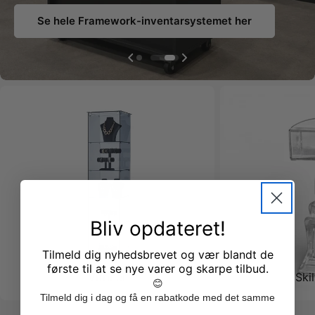
Se hele Framework-inventarsystemet her
Bliv opdateret!
Tilmeld dig nyhedsbrevet og vær blandt de
første til at se nye varer og skarpe tilbud.
Vitriner
Ski
😊
Tilmeld dig i dag og få en rabatkode med det samme