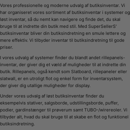
Vores professionelle og moderne udvalg af butiksinventar. Vi
har organiseret vores sortiment af butiksinventar i systemer og
løst inventar, så du nemt kan navigere og finde det, du skal
bruge til at indrette din butik med stil. Med SuperSellerS'
butiksinventar bliver din butiksindretning en smule lettere og
mere effektiv. Vi tilbyder inventar til butiksindretning til gode
priser.
I vores udvalg af systemer finder du blandt andet rillepanels-
inventar, der giver dig et væld af muligheder til at indrette din
butik. Rillepanels, også kendt som Slatboard, rillepaneler eller
slatwall, er en utroligt flot og enkel form for inventarsystem,
der giver dig utallige muligheder for display.
Under vores udvalg af løst butiksinventar finder du
eksempelvis stativer, salgsborde, udstillingsborde, puffer,
podier, gardinstænger til prøverum samt TUBO-/wirereoler. Vi
tilbyder alt, hvad du skal bruge til at skabe en flot og funktionel
butiksindretning.