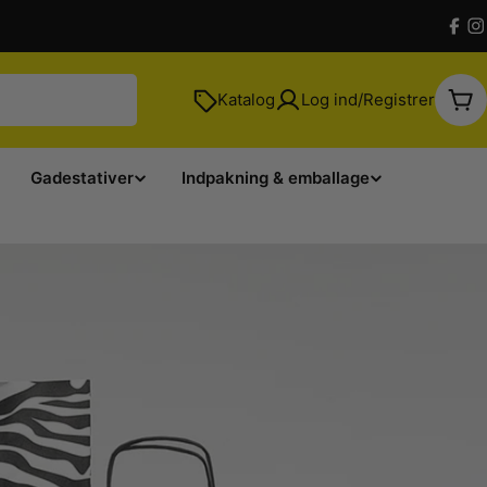
Fac
I
Katalog
Log ind/Registrer
Kur
Gadestativer
Indpakning & emballage