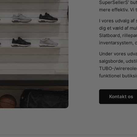
SuperSellerS' but
mere effektiv. Vi 
I vores udvalg af
dig et væld af mul
Slatboard, rillepa
inventarsystem, d
Under vores udval
salgsborde, udsti
TUBO-/wirereoler. 
funktionel butiks
Kontakt os