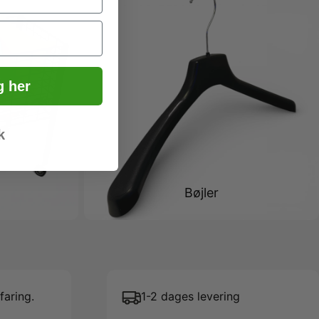
g her
k
Bøjler
faring.
1-2 dages levering