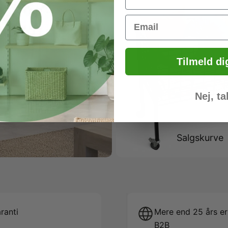
Email
Tilmeld di
Nej, ta
Salgskurve
ranti
Mere end 25 års er
B2B