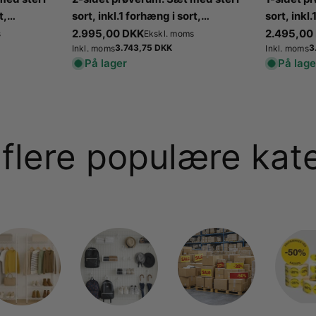
t,
sort, inkl.1 forhæng i sort,
sort, inkl
 D100 x H
stofsider i sort. B 100 x D100 x H
stofsider 
Normalpris
2.995,00 DKK
Normalpr
2.495,00
s
Ekskl. moms
Normalpris
3.743,75 DKK
N
3
210 cm.
Inkl. moms
210 cm.
Inkl. moms
På lager
På lage
flere populære kat