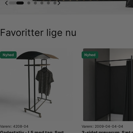
Favoritter lige nu
Nyhed
Nyhed
Varenr.: 4208-04
Varenr.: 2009-04-04-04
Gadestativ - L5 med tag. Sort.
3-sidet prøverum. Sæt m