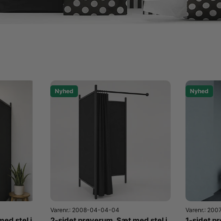
Nyhed
Nyhed
Varenr.: 2008-04-04-04
Varenr.: 20
ed stel i
2-sidet prøverum. Sæt med stel i
1-sidet p