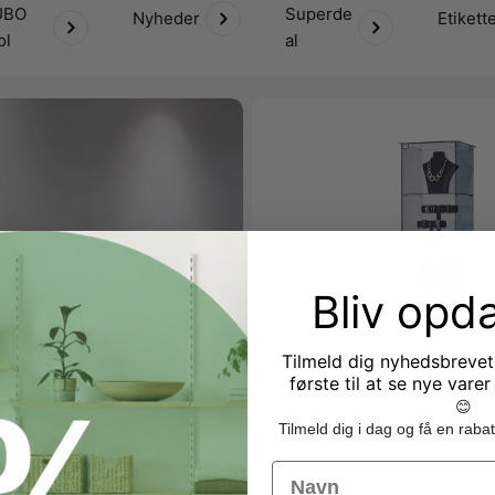
UBO
Superde
Nyheder
Etikett
ol
al
Bliv opda
Tilmeld dig nyhedsbrevet
første til at se nye varer
😊
Vitriner
Tilmeld dig i dag og få en ra
Name