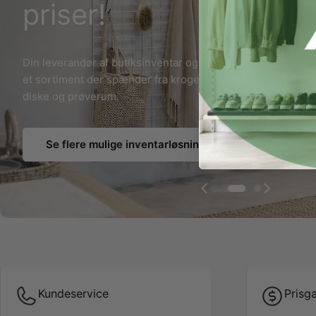
priser!
Din leverandør af butiksinventar og salgsfremmere,
et sortiment der spænder fra kroge og bøjler til
diske og prøverum.
Se hele Framework-inventarsystemet her
Kundeservice
Prisga