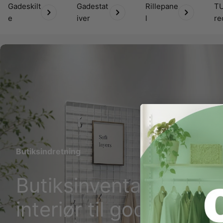
Gadeskilt
Gadestat
Rillepane
T
e
iver
l
re
Framework
Butiksinventar og
interiør til gode