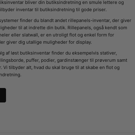
iksinventar bliver din butiksindretning en smule lettere og
tilbyder inventar til butiksindretning til gode priser.
 systemer finder du blandt andet rillepanels-inventar, der giver
igheder til at indrette din butik. Rillepanels, også kendt som
neler eller slatwall, er en utroligt flot og enkel form for
er giver dig utallige muligheder for display.
g af løst butiksinventar finder du eksempelvis stativer,
llingsborde, puffer, podier, gardinstænger til prøverum samt
Vi tilbyder alt, hvad du skal bruge til at skabe en flot og
indretning.