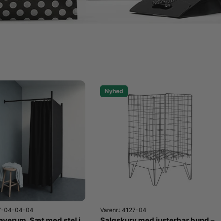
Nyhed
07-04-04-04
Varenr.: 4127-04
røverum. Sæt med stel i
Salgskurv med justerbar bund –