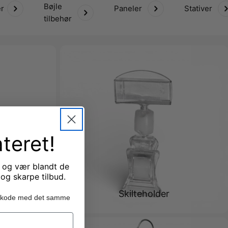
Bøjle
er
Paneler
Stativer
tilbehør
teret!
 og vær blandt de
 og skarpe tilbud.
Skilteholder
batkode med det samme