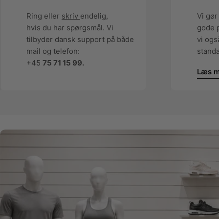
Ring eller
skriv
endelig,
Vi gør
hvis du har spørgsmål. Vi
gode p
tilbyder dansk support på både
vi ogs
mail og telefon:
standa
+45
75 71 15 99.
Læs m