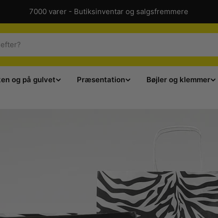
7000 varer - Butiksinventar og salgsfremmere
ken og på gulvet
Præsentation
Bøjler og klemmer