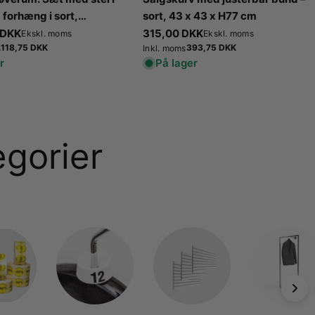
.1 forhæng i sort,
sort, 43 x 43 x H77 cm
i sort. B 100 x D100 x H
is
 DKK
Normalpris
315,00 DKK
Ekskl. moms
Ekskl. moms
ormalpris
.118,75 DKK
Normalpris
393,75 DKK
Inkl. moms
r
På lager
egorier